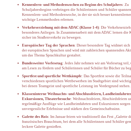
Kennenlern- und Methodenwochen zu Beginn des Schuljahres
: Zu
Schuljahresbeginn verbringen die Schülerinnen und Schüler spanne
Kennenlern- und Methodenwoche, in der sie sich besser kennenlern
wichtige Lernmethoden erlernen.
Verkehrserziehung mit dem ADAC (Klasse 1-4)
: Die Verkehrserzieh
besonderes Anliegen. In Zusammenarbeit mit dem ADAC lernen die K
sicher im Straßenverkehr zu bewegen.
Europäischer Tag der Sprachen
: Dieser besondere Tag widmet sich 
der europäischen Sprachen und wird mit zahlreichen spannenden Akt
um das Thema Sprachkultur gestaltet.
Bundesweiter Vorlesetag
: Jedes Jahr nehmen wir am Vorlesetag teil,
am Lesen zu fördern und Schülerinnen und Schüler für Bücher zu beg
Sportfest und sportliche Wettkämpfe
: Das Sportfest sowie die Teil
verschiedenen sportlichen Wettbewerben im Stadtgebiet sind wichtig
bei denen Teamgeist und sportliche Leistung im Vordergrund stehen.
Klasseninterne Weihnachts- und Abschlussfeiern, Landheimfahrten
Exkursionen, Theaterbesuche
: Weihnachtsfeiern, Abschiedsfeiern u
regelmäßige Ausflüge wie Landheimfahrten und Exkursionen sorgen 
unvergessliche Erlebnisse und stärken den Gemeinschaftssinn.
Galette des Rois
: Im Januar feiern wir traditionell das Fest „Galette 
französisches Brauchtum, bei dem alle Schülerinnen und Schüler ge
leckere Galette genießen.