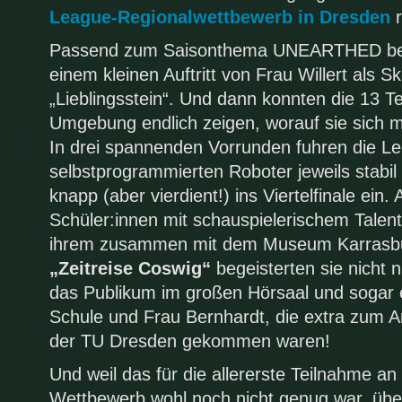
League-Regionalwettbewerb in Dresden
r
Passend zum Saisonthema UNEARTHED bega
einem kleinen Auftritt von Frau Willert als Sk
„Lieblingsstein“. Und dann konnten die 13
Umgebung endlich zeigen, worauf sie sich m
In drei spannenden Vorrunden fuhren die Le
selbstprogrammierten Roboter jeweils stabi
knapp (aber vierdient!) ins Viertelfinale ein.
Schüler:innen mit schauspielerischem Talent
ihrem zusammen mit dem Museum Karrasbu
„Zeitreise Coswig“
begeisterten sie nicht 
das Publikum im großen Hörsaal und sogar 
Schule und Frau Bernhardt, die extra zum 
der TU Dresden gekommen waren!
Und weil das für die allererste Teilnahme 
Wettbewerb wohl noch nicht genug war, übe