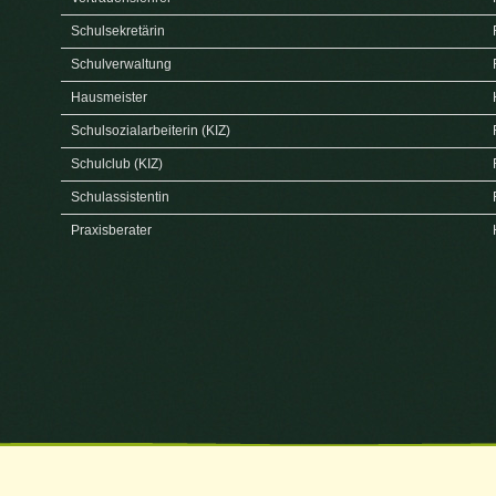
Schulsekretärin
Herzlich Willkommen auf der
Schulverwaltung
Hausmeister
Schulsozialarbeiterin (KIZ)
Schulclub (KIZ)
Schulassistentin
Praxisberater