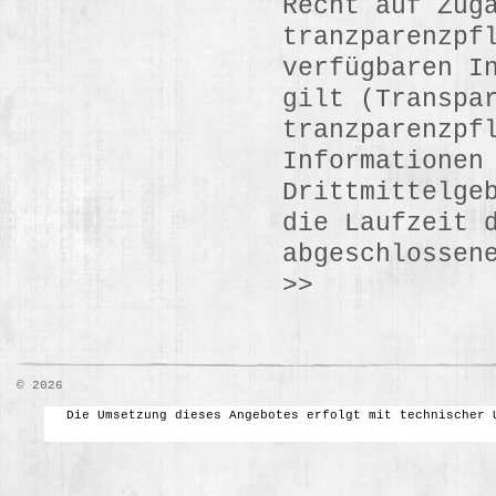
Recht auf Zug
tranzparenzpf
verfügbaren I
gilt (Transpa
tranzparenzpf
Informationen
Drittmittelge
die Laufzeit 
abgeschlossen
>>
© 2026
Die Umsetzung dieses Angebotes erfolgt mit technischer