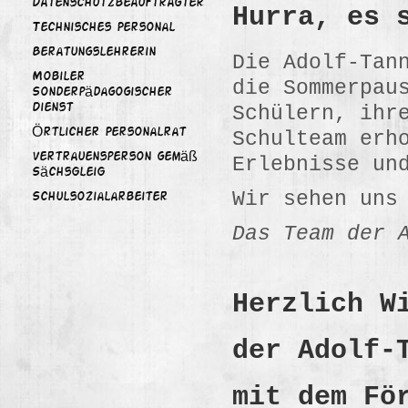
Datenschutzbeauftragter
Hurra, es 
Technisches Personal
Beratungslehrerin
Die Adolf-Tan
Mobiler
die Sommerpau
Sonderpädagogischer
Schülern, ihr
Dienst
Örtlicher Personalrat
Schulteam erh
Vertrauensperson gemäß
Erlebnisse un
SächsGleiG
Wir sehen uns
Schulsozialarbeiter
Das Team der 
Herzlich W
der Adolf-
mit dem Fö