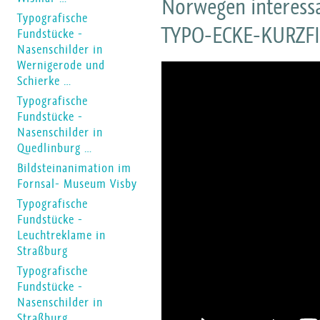
Norwegen interessa
Typografische
TYPO-ECKE-KURZFIL
Fundstücke -
Nasenschilder in
Wernigerode und
Schierke …
Typografische
Fundstücke -
Nasenschilder in
Quedlinburg …
Bildsteinanimation im
Fornsal- Museum Visby
Typografische
Fundstücke -
Leuchtreklame in
Straßburg
Typografische
Fundstücke -
Nasenschilder in
Straßburg