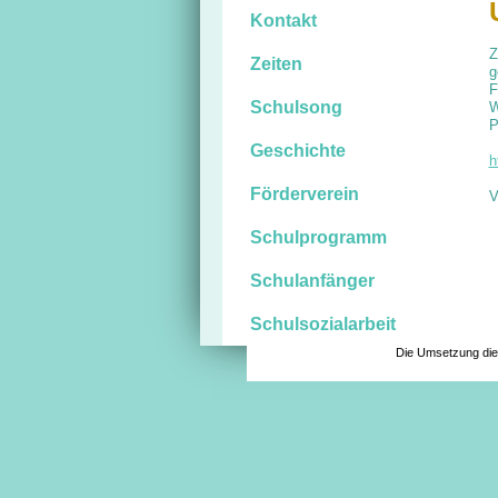
Kontakt
Z
Zeiten
g
F
Schulsong
W
P
Geschichte
h
Förderverein
V
Schulprogramm
Schulanfänger
Schulsozialarbeit
Die Umsetzung die