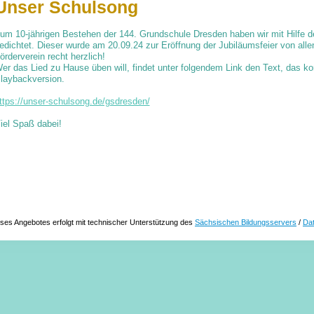
Unser Schulsong
um 10-jährigen Bestehen der 144. Grundschule Dresden haben wir mit Hilfe d
edichtet. Dieser wurde am 20.09.24 zur Eröffnung der Jubiläumsfeier von all
örderverein recht herzlich!
er das Lied zu Hause üben will, findet unter folgendem Link den Text, das 
laybackversion.
ttps://unser-schulsong.de/gsdresden/
iel Spaß dabei!
ses Angebotes erfolgt mit technischer Unterstützung des
Sächsischen Bildungsservers
/
Da