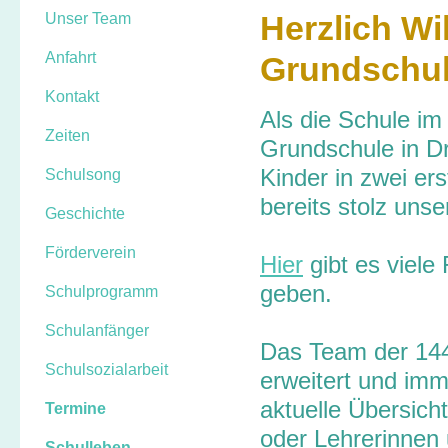
Unser Team
Herzlich Wi
Anfahrt
Grundschul
Kontakt
Als die Schule im
Zeiten
Grundschule in Dr
Kinder in zwei ers
Schulsong
bereits stolz uns
Geschichte
Förderverein
Hier
gibt es viele
geben.
Schulprogramm
Schulanfänger
Das Team der 144.
Schulsozialarbeit
erweitert und imm
aktuelle Übersich
Termine
oder Lehrerinnen 
Schulleben