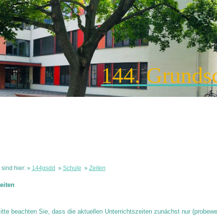
144. Grunds
 sind hier: »
144gsdd
»
Schule
»
Zeiten
eiten
itte beachten Sie, dass die aktuellen Unterrichtszeiten zunächst nur (probew