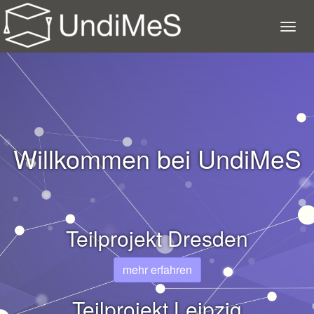
Willkommen bei UndiMeS
Teilprojekt Dresden
mehr erfahren
Teilprojekt Leipzig