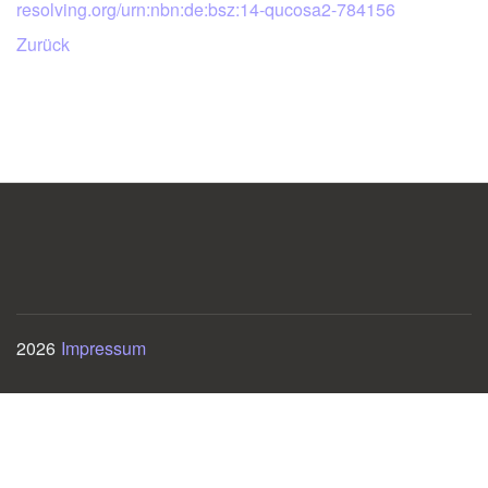
resolving.org/urn:nbn:de:bsz:14-qucosa2-784156
Zurück
2026
Impressum
Die Umsetzung dieses Angebotes erfolgt mit technischer Unterstützung des