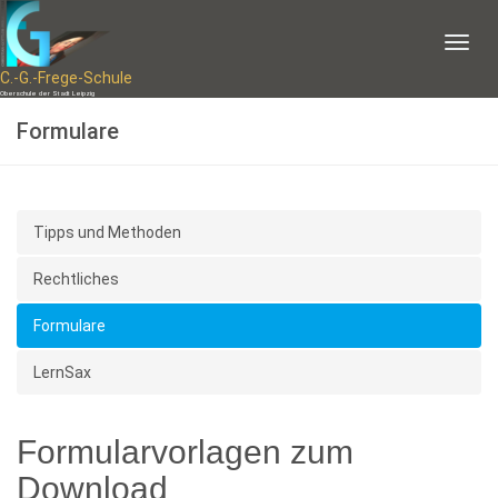
C.-G.-Frege-Schule
Oberschule der Stadt Leipzig
Formulare
Tipps und Methoden
Rechtliches
Formulare
LernSax
Formularvorlagen zum
Download