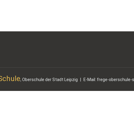
-Schule
, Oberschule der Stadt Leipzig
|
E-Mail: frege-oberschule-s
ngebotes erfolgt mit technischer Unterstützung des
Sächsischen Bildungsservers