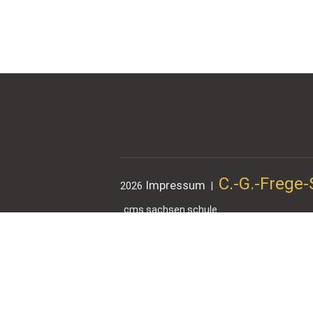
C.-G.-Frege
Impressum
2026
|
cms.sachsen.schule
Die Umsetzung dieses A