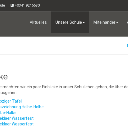
t)de
+0341 9216680
Aktuelles
Unsere Schule
Miteinander
cke
le möchten wir ein paar Einblicke in unser Schulleben geben, die über d
nausgehen.
pziger Tafel
szeichnung Halbe-Halbe
lbe-Halbe
eklaer Wasserfest
eklaer Wasserfest