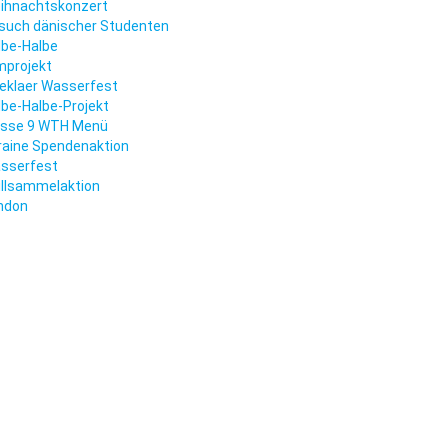
ihnachtskonzert
such dänischer Studenten
lbe-Halbe
mprojekt
eklaer Wasserfest
be-Halbe-Projekt
asse 9 WTH Menü
raine Spendenaktion
sserfest
llsammelaktion
ndon