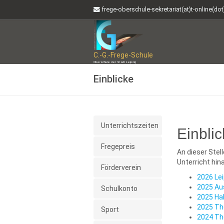
frege-oberschule-sekretariat(at)t-online(do
C.-G.-Frege-Schule
Oberschule der Stadt Leipzig
Einblicke
Unterrichtszeiten
Einbli
Fregepreis
An dieser Stel
Unterricht hi
Förderverein
2026 Lei
2025 Au
Schulkonto
2025 Ha
2025 Th
Sport
2024 Th