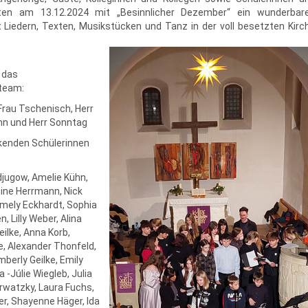
bten am 13.12.2024 mit „Besinnlicher Dezember“ ein wunderbar
Liedern, Texten, Musikstücken und Tanz in der voll besetzten Kirc
 das
team:
 Frau Tschenisch, Herr
n und Herr Sonntag
rkenden Schülerinnen
jugow, Amelie Kühn,
ine Herrmann, Nick
mely Eckhardt, Sophia
en, Lilly Weber, Alina
eilke, Anna Korb,
, Alexander Thonfeld,
mberly Geilke, Emily
 -Júlie Wiegleb, Julia
arwatzky, Laura Fuchs,
r, Shayenne Häger, Ida