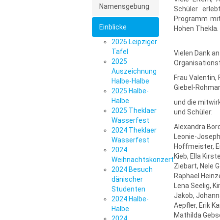
Namensgebung
Schüler erle
Programm mit 
Einblicke
Hohen Thekla.
2026 Leipziger
Tafel
Vielen Dank an
2025
Organisations
Auszeichnung
Frau Valentin,
Halbe-Halbe
Giebel-Rohman
2025 Halbe-
Halbe
und die mitwi
2025 Theklaer
und Schüler:
Wasserfest
Alexandra Bord
2024 Theklaer
Leonie-Joseph
Wasserfest
Hoffmeister, E
2024
Kieb, Ella Kirst
Weihnachtskonzert
Ziebart, Nele G
2024 Besuch
Raphael Heinze
dänischer
Lena Seelig, Ki
Studenten
Jakob, Johanna
2024 Halbe-
Aepfler, Erik K
Halbe
Mathilda Gebse
2024