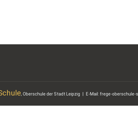
-Schule
, Oberschule der Stadt Leipzig
|
E-Mail: frege-oberschule-s