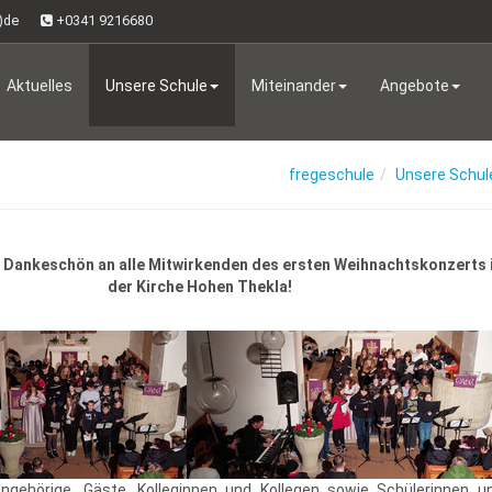
t)de
+0341 9216680
Aktuelles
Unsere Schule
Miteinander
Angebote
fregeschule
Unsere Schul
s Dankeschön an alle Mitwirkenden
des ersten Weihnachtskonzerts 
der
Kirche Hohen Thekla!
 Angehörige, Gäste, Kolleginnen und Kollegen sowie Schülerinnen u