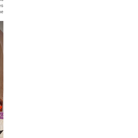
es
he