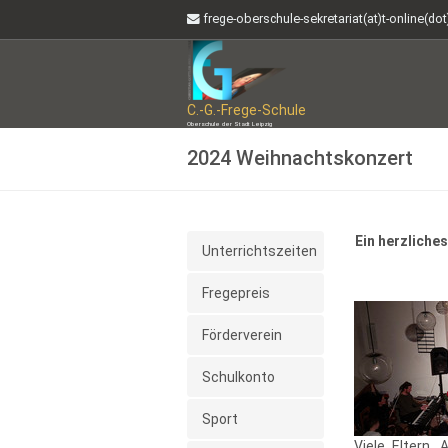
frege-oberschule-sekretariat(at)t-online(do
C.-G.-Frege-Schule
Oberschule der Stadt Leipzig
2024 Weihnachtskonzert
Ein herzliche
Unterrichtszeiten
Fregepreis
Förderverein
Schulkonto
Sport
Viele Eltern,