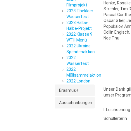
Henke, Rosali
Filmprojekt
Strehler, Tim 
2023 Theklaer
Pascal Günthe
Wasserfest
Oscar Stier, J
2023 Halbe-
Popukalov, An
Halbe-Projekt
Collin Engisch
2022 Klasse 9
Noe Thu
WTH Menü
2022 Ukraine
Spendenaktion
2022
Wasserfest
2022
Müllsammelaktion
2022 London
Unser Dank gil
Erasmus+
unser Program
Ausschreibungen
I. Leichsenring
Schulleiterin