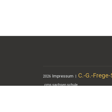
C.-G.-Frege
Impressum
2026
|
cms.sachsen.schule