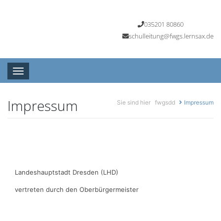
035201 80860
schulleitung@fwgs.lernsax.de
Toggle navigation
Impressum
Sie sind hier
fwgsdd
Impressum
Landeshauptstadt Dresden (LHD)
vertreten durch den Oberbürgermeister