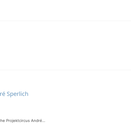
ré Sperlich
che Projektcircus André…