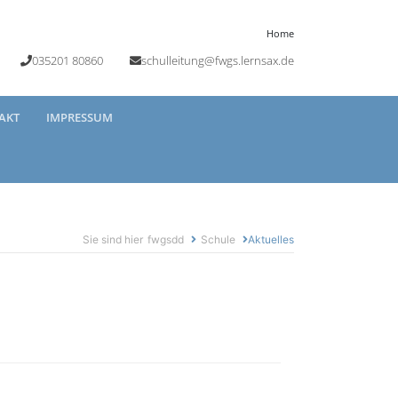
Home
035201 80860
schulleitung@fwgs.lernsax.de
AKT
IMPRESSUM
Sie sind hier
fwgsdd
Schule
Aktuelles