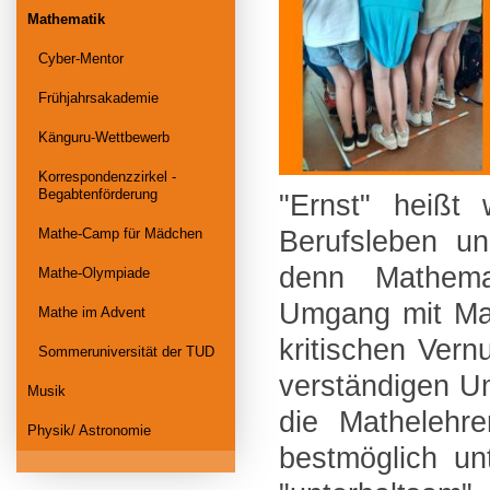
Mathematik
Cyber-Mentor
Frühjahrsakademie
Känguru-Wettbewerb
Korrespondenzzirkel -
Begabtenförderung
"Ernst" heißt 
Berufsleben un
Mathe-Camp für Mädchen
denn Mathema
Mathe-Olympiade
Umgang mit Mat
Mathe im Advent
kritischen Ver
Sommeruniversität der TUD
verständigen Um
Musik
die Mathelehr
Physik/ Astronomie
bestmöglich un