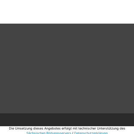
Die Umsetzung dieses Angebotes erfolgt mit technischer Unterstützung des
Sächsischen Bildungsservers
/
Datenschutzerklärung