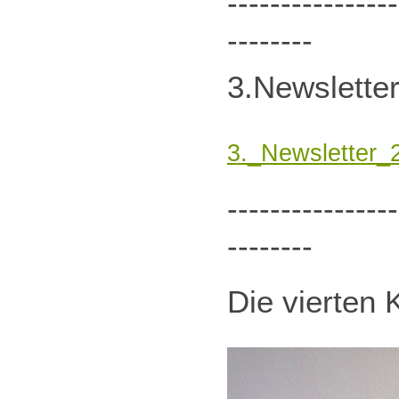
----------------
--------
3.Newslette
3._Newsletter_
----------------
--------
Die vierten 