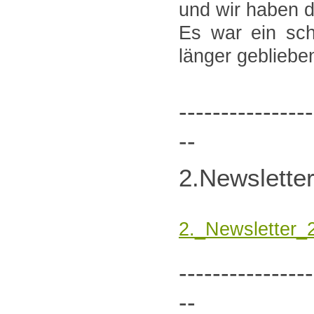
und wir haben d
Es war ein sc
länger gebliebe
----------------
--
2.Newslette
2._Newsletter_
----------------
--