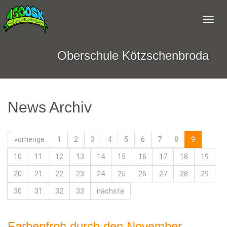
Oberschule Kötzschenbroda
News Archiv
vorherige
1
2
3
4
5
6
7
8
9
10
11
12
13
14
15
16
17
18
19
20
21
22
23
24
25
26
27
28
29
30
31
32
33
nächste
Farbenfroh durch den November