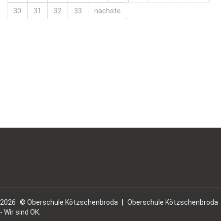
30
31
32
33
nächste
2026
© Oberschule Kötzschenbroda
|
Oberschule Kötzschenbroda
- Wir sind OK.