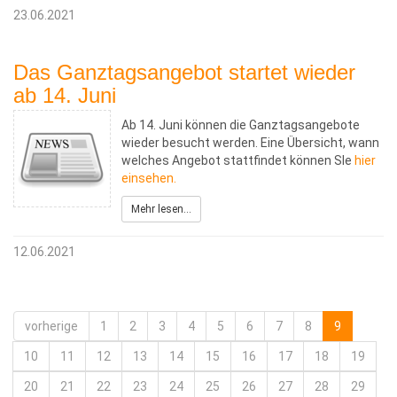
23.06.2021
Das Ganztagsangebot startet wieder
ab 14. Juni
Ab 14. Juni können die Ganztagsangebote
wieder besucht werden. Eine Übersicht, wann
welches Angebot stattfindet können SIe
hier
einsehen.
Mehr lesen...
12.06.2021
vorherige
1
2
3
4
5
6
7
8
9
10
11
12
13
14
15
16
17
18
19
20
21
22
23
24
25
26
27
28
29