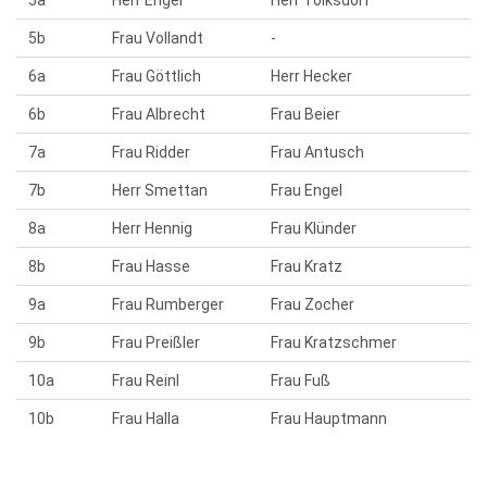
5a
Herr Engel
Herr Tolksdorf
5b
Frau Vollandt
-
6a
Frau Göttlich
Herr Hecker
6b
Frau Albrecht
Frau Beier
7a
Frau Ridder
Frau Antusch
7b
Herr Smettan
Frau Engel
8a
Herr Hennig
Frau Klünder
8b
Frau Hasse
Frau Kratz
9a
Frau Rumberger
Frau Zocher
9b
Frau Preißler
Frau Kratzschmer
10a
Frau Reinl
Frau Fuß
10b
Frau Halla
Frau Hauptmann