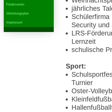
Weihnachtspr
Förderverein
jährliches Ta
Vertretungsplan
Schülerfirm
Impressum
Security und
LRS-Förderun
Lernzeit
schulische Pr
Sport:
Schulsportfe
Turnier
Oster-Volleyb
Kleinfeldfußb
Hallenfußbal