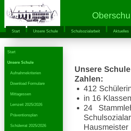
Oberschu
Start
Unsere Schule
Schulsozialarbeit
Aktuelles
Start
Unsere Schule
Unsere Schule
Aufnahmekriterien
Zahlen:
Download Formulare
412 Schüleri
Mittagessen
in 16 Klasse
Lernzeit 2025/2026
24 Stammleh
Präventionsplan
Schulsozial
Hausmeister
Schülerrat 2025/2026