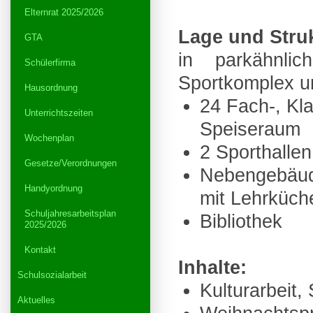
Elternrat 2025/2026
Lage und Struk
GTA
in parkähnli
Schülerfirma
Sportkomplex u
Hausordnung
24 Fach-, Kl
Unterrichtszeiten
Speiseraum
Wochenplan
2 Sporthallen
Gesetze/Verordnungen
Nebengebäud
Handyordnung
mit Lehrküch
Schuljahresarbeitsplan
Bibliothek
2025/2026
Kontakt
Inhalte:
Schulsozialarbeit
Kulturarbeit,
Aktuelles