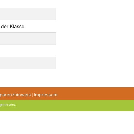
 der Klasse
parenzhinweis
Impressum
|
gsservers
.