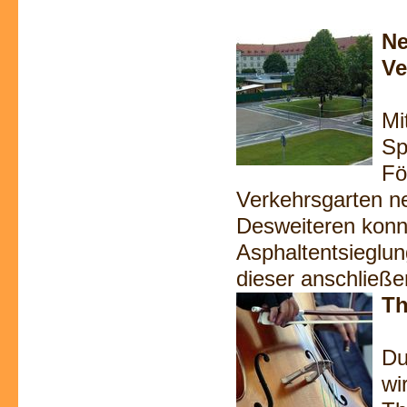
Ne
Ve
Mi
Sp
Fö
Verkehrsgarten ne
Desweiteren konnt
Asphaltentsieglu
dieser anschließ
Th
Du
wi