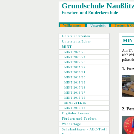
Grundschule Naußlit
Forscher- und Entdeckerschule
Willkommen
Unterricht
Freizeit & G
Unterrichtszeiten
MINT
Unterrichtsfächer
MINT
Am 17. O
MINT 2024/25
ich? Wel
MINT 2023/24
präsenti
MINT 2022/23
MINT 2021/22
1. For
MINT 2020/21
MINT 2019/20
MINT 2018/19
MINT 2017/18
MINT 2016/17
MINT 2015/16
MINT 2014/15
MINT 2013/14
2. For
Digitales Lernen
Fördern und Fordern
Wandertage
Schulanfänger - ABC-Treff