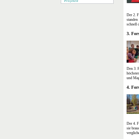
Projekte
Der 2. F
standen 
schnell 
3. For
Den 3. F
höchsten
und Mag
4. For
Der 4. 
sie brau
verglich