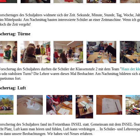
orschertages des Schuljahres widmete sich der Zeit. Sekunde, Minute, Stunde, Tag, Woche, Ja
im Mittelpunkt. Am Nachmittag bauten interessierte Schüler an einer Zeitmaschine. Wenn ich gr
doch die Zeit vergeht!
schertag: Türme
orschertag des Schuljahres durften die Schüler der Klassenstufe 2 mit dem Team "
Haus der kl
 udn stabilsten Turm? Die Lehrer waren dieses Mal Beobachter. Am Nachmittag bildeten sich 
netismus fort.
schertag: Luft
Forschertag des Schuljahres fand im Freizeithaus INSEL statt. Gemeinsam mit dem INSEL-Team
cht Platz, Luft kann man hören und fühlen, Luft kann verdrängen ... In Schüler- und Lehrerex
en dann unsere Beobachtungen. Wir haben viel Neues erfahren.