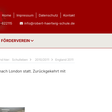
Home
Impressum
Datenschutz
Kontakt
-622115
info@robert-haertwig-schule.de
FÖRDERVEREIN
Schulleben
2010/2011
England 2011
 nach London statt. Zurückgekehrt mit