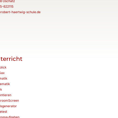
8 Oschatz
5-622115
@robert-haertwig-schule.de
terricht
blick
Sax
matik
ematik
ik
entieren
sroomScreen
lsgenerator
etest
ungsaufgaben