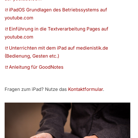
iPadOS Grundlagen des Betriebssystems auf
youtube.com
Einführung in die Textverarbeitung Pages auf
youtube.com
Unterrichten mit dem iPad auf medienistik.de
(Bedienung, Gesten etc.)
Anleitung für GoodNotes
Fragen zum iPad? Nutze das
Kontaktformular
.