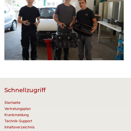
Schnellzugriff
Startseite
Vertretungsplan
Krankmeldung
Technik-Support
Inhaltsverzeichnis