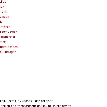
blick
Sax
matik
ematik
ik
entieren
sroomScreen
lsgenerator
etest
ungsaufgaben
-Grundlagen
n ein Recht auf Zugang zu den bei einer
hulen sind transparenzpflichtige Stellen nur, soweit