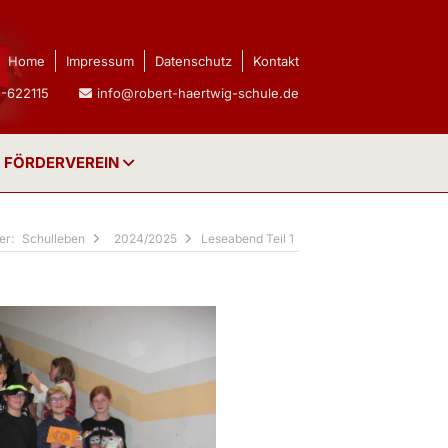
Home
Impressum
Datenschutz
Kontakt
-622115
info@robert-haertwig-schule.de
FÖRDERVEREIN
Schulleben
2024/2025
Leseabend Teil 1