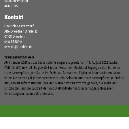
Kaufland-Weixdorf
AOK PLUS
Kontakt
Oberschule Weixdorf
Alte Dresdner Straße 22
01108 Dresden
0351 8888457
osw-dd@t-online.de
Transparenzhinweis
Ab 1. Januar 2023 ist das Sächsische Transparenzgesetz vom 19. August 2022 (Sächs-
GVBl. S. 486) in Kraft. Es gewährt jeder Person ein Recht auf Zugang zu den bei einer
transparenzpflichtigen Stelle im Freistaat Sachsen verfügbaren Informationen, soweit
keine Ausnahme gilt (Transparenzanspruch). Schulen sind transparenzpflichtige Stellen
nur, soweit Informationen über den Namen von Drittmittelgebern, die Höhe der
Drittmittel und die Laufzeit der mit Drittmitteln finanzierten abgeschlossenen
Forschungsvorhaben betroffen sind.