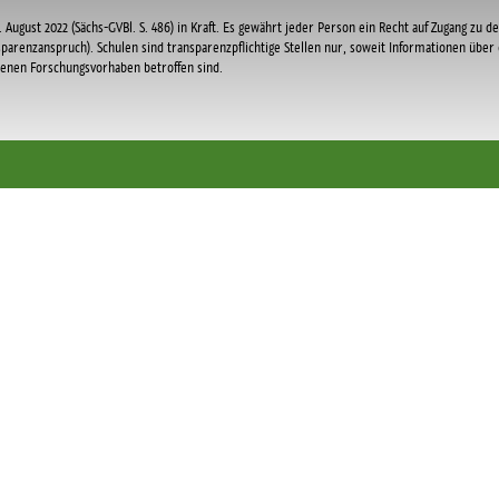
 August 2022 (Sächs-GVBl. S. 486) in Kraft. Es gewährt jeder Person ein Recht auf Zugang zu de
sparenzanspruch). Schulen sind transparenzpflichtige Stellen nur, soweit Informationen übe
ssenen Forschungsvorhaben betroffen sind.