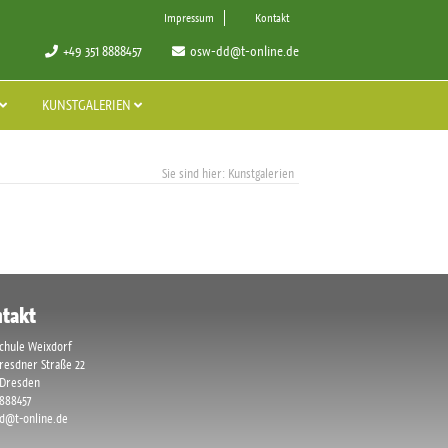
Impressum
Kontakt
+49 351 8888457
osw-dd@t-online.de
KUNSTGALERIEN
Kunstgalerien
takt
chule Weixdorf
Dresdner Straße 22
 Dresden
8888457
d@t-online.de