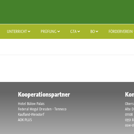
UNTERRICHT
PRÜFUNG
GTA
BO
FÖRDERVEREIN
Kooperationspartner
Kon
Hotel Bülow Palais
Obers
Federal Mogul Dresden - Tenneco
Alte 
Kaufland-Weixdorf
01108
AOK PLUS
0351 
osw-d