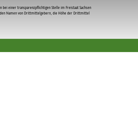
n bei einer transparenzpflichtigen Stelle im Freistaat Sachsen
r den Namen von Drittmittelgebern, die Höhe der Drittmittel