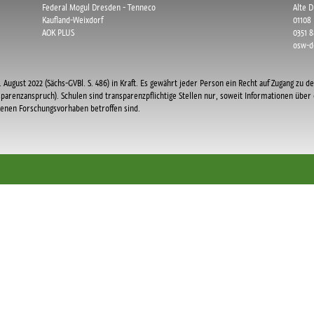
Federal Mogul Dresden - Tenneco
Alte 
Kaufland-Weixdorf
01108
AOK PLUS
0351 
osw-d
 August 2022 (Sächs-GVBl. S. 486) in Kraft. Es gewährt jeder Person ein Recht auf Zugang zu de
sparenzanspruch). Schulen sind transparenzpflichtige Stellen nur, soweit Informationen übe
ssenen Forschungsvorhaben betroffen sind.