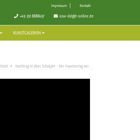
Impressum
Kontakt
+49 351 8888457
osw-dd@t-online.de
KUNSTGALERIEN
/2026
Nachtrag 01 altes Schuljahr - Der Haustiertag der Klasse 5a …