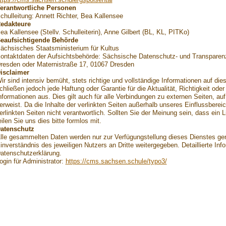
erantwortliche Personen
chulleitung: Annett Richter, Bea Kallensee
edakteure
ea Kallensee (Stellv. Schulleiterin), Anne Gilbert (BL, KL, PITKo)
eaufsichtigende Behörde
ächsisches Staatsministerium für Kultus
ontaktdaten der Aufsichtsbehörde: Sächsische Datenschutz- und Transparenz
resden oder Maternistraße 17, 01067 Dresden
isclaimer
ir sind intensiv bemüht, stets richtige und vollständige Informationen auf die
chließen jedoch jede Haftung oder Garantie für die Aktualität, Richtigkeit oder 
nformationen aus. Dies gilt auch für alle Verbindungen zu externen Seiten, auf 
erweist. Da die Inhalte der verlinkten Seiten außerhalb unseres Einflussbereiche
erlinkten Seiten nicht verantwortlich. Sollten Sie der Meinung sein, dass ein L
eilen Sie uns dies bitte formlos mit.
atenschutz
lle gesammelten Daten werden nur zur Verfügungstellung dieses Dienstes ge
inverständnis des jeweiligen Nutzers an Dritte weitergegeben. Detaillierte In
atenschutzerklärung.
ogin für Administrator:
https://cms.sachsen.schule/typo3/