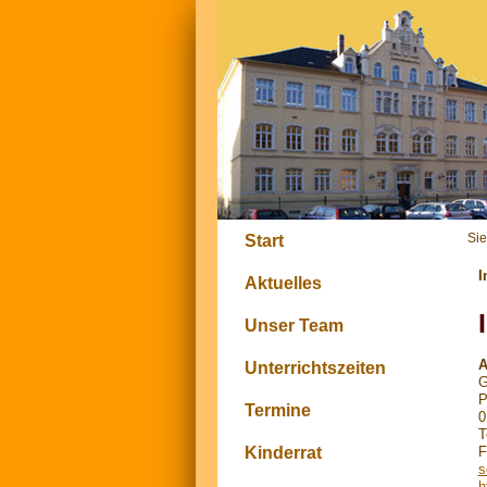
Sie
Start
I
Aktuelles
Unser Team
A
Unterrichtszeiten
G
P
Termine
0
T
Kinderrat
F
s
h