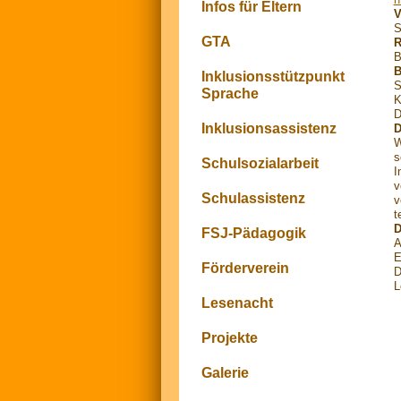
Infos für Eltern
V
S
GTA
R
B
B
Inklusionsstützpunkt
S
Sprache
K
D
Inklusionsassistenz
D
W
s
Schulsozialarbeit
I
v
Schulassistenz
v
t
D
FSJ-Pädagogik
A
E
Förderverein
D
L
Lesenacht
Projekte
Galerie