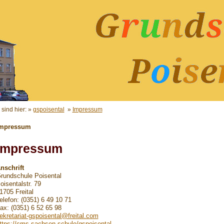
 sind hier: »
gspoisental
»
Impressum
mpressum
Impressum
nschrift
rundschule Poisental
oisentalstr. 79
1705 Freital
elefon: (0351) 6 49 10 71
ax: (0351) 6 52 65 98
ekretariat-gspoisental@freital.com
ttps://cms.sachsen.schule/gspoisental