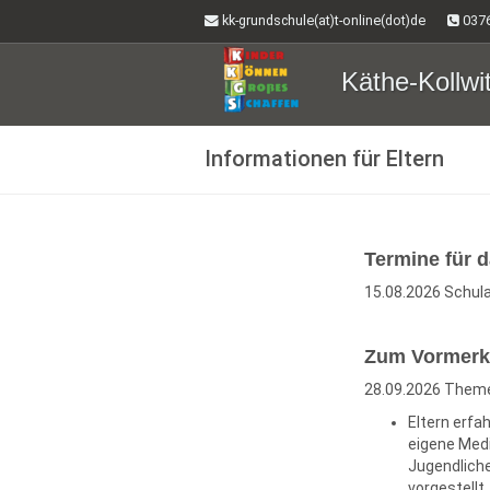
kk-grundschule(at)t-online(dot)de
0376
Käthe-Kollwi
Informationen für Eltern
Termine für d
15.08.2026 Schula
Zum Vormerk
28.09.2026 Themen
Eltern erfa
eigene Medi
Jugendliche
vorgestellt.