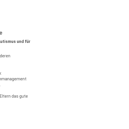
e
utismus
und für
nderen
:
ulinmanagement
.
Eltern das gute