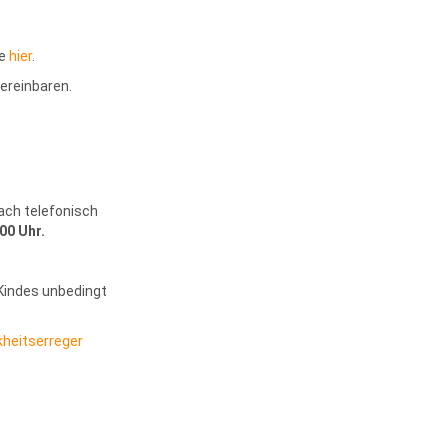
ie
hier
.
vereinbaren.
ach telefonisch
00 Uhr.
Kindes unbedingt
kheitserreger