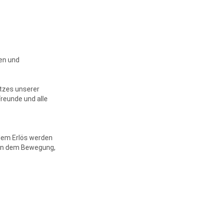
nen und
atzes unserer
reunde und alle
dem Erlös werden
 an dem Bewegung,