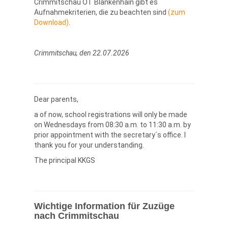
Crimmitschau OT Blankenhain gibt es
Aufnahmekriterien, die zu beachten sind
(zum
Download)
.
Crimmitschau, den 22.07.2026
Dear parents,
a of now, school registrations will only be made
on Wednesdays from 08:30 a.m. to 11:30 a.m. by
prior appointment with the secretary´s office. I
thank you for your understanding.
The principal KKGS
Wichtige Information für Zuzüge
nach Crimmitschau