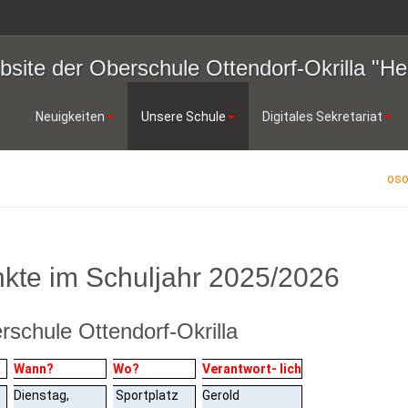
site der Oberschule Ottendorf-Okrilla "He
Neuigkeiten
Unsere Schule
Digitales Sekretariat
os
kte im Schuljahr 2025/2026
schule Ottendorf-Okrilla
Wann?
Wo?
Verantwort-
lich
Dienstag,
Sportplatz
Gerold