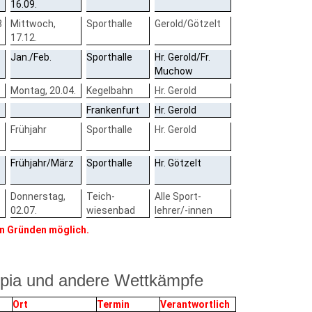
16.09.
8
Mittwoch,
Sporthalle
Gerold/Götzelt
17.12.
Jan./Feb.
Sporthalle
Hr. Gerold/Fr.
Muchow
Montag, 20.04.
Kegelbahn
Hr. Gerold
Frankenfurt
Hr. Gerold
Frühjahr
Sporthalle
Hr. Gerold
Frühjahr/März
Sporthalle
Hr. Götzelt
Donnerstag,
Teich-
Alle Sport-
02.07.
wiesenbad
lehrer/-innen
n Gründen möglich.
ympia und andere Wettkämpfe
Ort
Termin
Verantwortlich