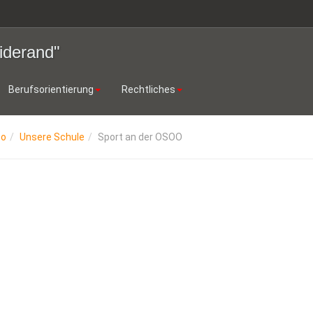
iderand"
Berufsorientierung
Rechtliches
oo
Unsere Schule
Sport an der OSOO