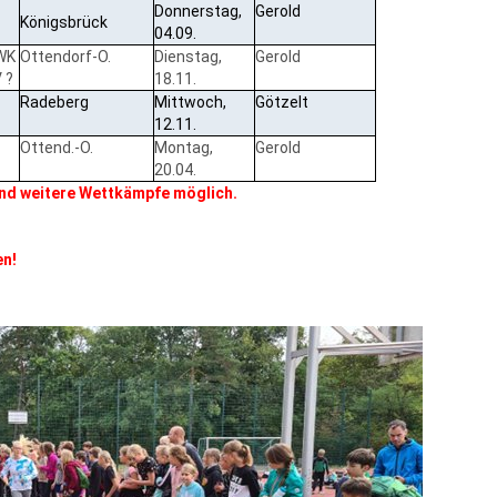
Donnerstag,
Gerold
Königsbrück
04.09.
 WK
Ottendorf-O.
Dienstag,
Gerold
V ?
18.11.
Radeberg
Mittwoch,
Götzelt
12.11.
Ottend.-O.
Montag,
Gerold
20.04.
ind weitere Wettkämpfe möglich.
en!