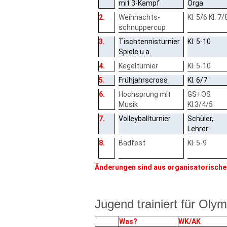
mit 3-Kampf
Orga
2.
Weihnachts-
Kl. 5/6 Kl. 7/
schnuppercup
3.
Tischtennisturnier
Kl. 5-10
Spiele u.a.
4.
Kegelturnier
Kl. 5-10
5.
Frühjahrscross
Kl. 6/7
6.
Hochsprung mit
GS+OS
Musik
Kl.3/4/5
7.
Volleyballturnier
Schüler,
Lehrer
8.
Badfest
Kl. 5-9
Änderungen sind aus organisatorische
Jugend trainiert für Ol
Was?
WK/AK