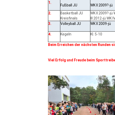
1.
Fußball JU
WK II 2009?-jü
2.
Basketball JU
WK II 2009?-jü
Kreisfinals
III 2012-jü WK I
3.
Volleyball JU
WK II 2009-jü
4.
Kegeln
Kl. 5-10
Beim Erreichen der nächsten Runden s
Viel Erfolg und Freude beim Sporttreib