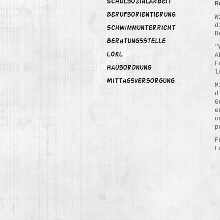
Schulsozialarbeit
R
Berufsorientierung
W
d
Schwimmunterricht
B
Beratungsstelle
"
A
LOKL
F
Hausordnung
l
Mittagsversorgung
M
d
G
e
u
p
F
F