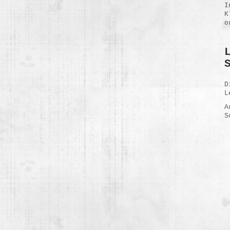
I
K
o
D
L
A
S