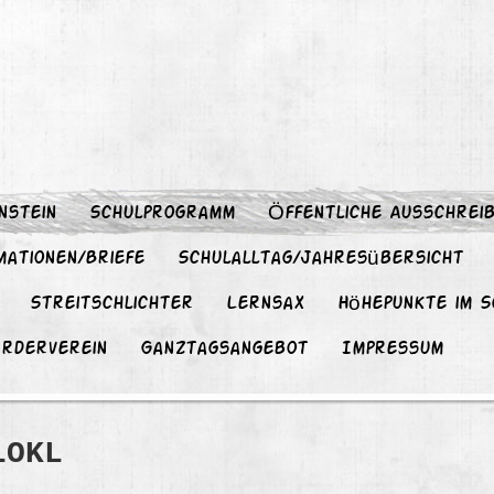
nstein
Schulprogramm
Öffentliche Ausschrei
mationen/Briefe
Schulalltag/Jahresübersicht
Streitschlichter
Lernsax
Höhepunkte im S
örderverein
Ganztagsangebot
Impressum
LOKL