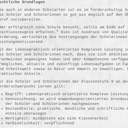
echtliche Grundlagen
ie auch in anderen Schularten ist es im Förderschultyp S
ie Schüler und Schülerinnen so gut wie möglich auf den Ü
eruf vorzubereiten.
Wer erfolgreich eine Schule besucht, sollte am Ende auf 
bschlusszeugnis erhalten." Dies ist Ausdruck von Qualitä
örderung, wertschätze die Anstrengungen der Schülerinnen
eistungsmotivierend.
it der Lebenspraktisch orientierten Komplexen Leistung i
ie Schüler und Schülerinnen nach, dass sie sich anschlus
rundwissen angeeignet haben und über Kompetenzen verfüge
rmöglichen, aktuelle und zukünftige Lebensaufgaben in Fa
nd Arbeitswelt sowie in Natur und Umwelt zu bewältigen. 
raktischen Anteile.
ür die Schüler und Schülerinnen der Klassenstufe 9 an de
örderschwerpunkt Lernen gilt:
Begriff: Lebenspraktisch orientierte Komplexe Leistun
Kennzeichnung: es wird anwendungsorientiertes Grundwi
der Schüler und Schülerinnen nachgewiesen
Bestandteile: praktische, mündliche und schriftliche 
Anteile überwiegen
Wertigkeit: mindestens wie eine Klassenarbeit
Verbindlichkeit: verpflichtend