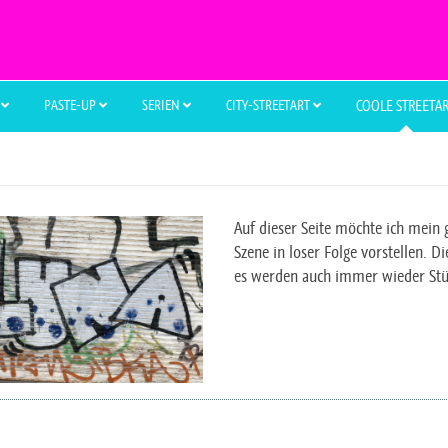
L
PASTE-UP
SERIEN
CITY-STREETART
COOLE STREETA
Auf dieser Seite möchte ich mein 
Szene in loser Folge vorstellen. Die
es werden auch immer wieder St