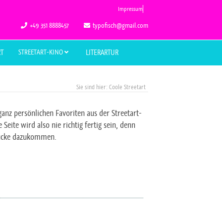
Impressum
+49 351 8888457
typofisch@gmail.com
RT
STREETART-KINO
LITERARTUR
Coole Streetart
ganz persönlichen Favoriten aus der Streetart-
 Seite wird also nie richtig fertig sein, denn
ücke dazukommen.