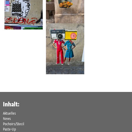
Inhalt:
Aktuelles
News
Pochoirs/Stecil
Paste-Up