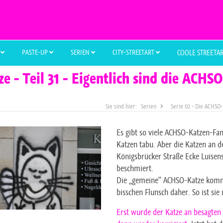
L
PASTE-UP
SERIEN
CITY-STREETART
COOLE STREETA
e - Teil 31 - Eigentlich sind die ACH
Serien
Serie 02 - Die ACHSO-
Es gibt so viele ACHSO-Katzen-Fan
Katzen tabu. Aber die Katzen an 
Königsbrücker Straße Ecke Luise
beschmiert.
Die „gemeine” ACHSO-Katze kommt
bisschen Flunsch daher. So ist sie
Erst wurde der Katze an besagten