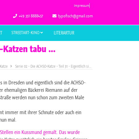
Impressum
+49 351 8888457
typofisch@gmail.com
RT
STREETART-KINO
LITERARTUR
SO-Katzen tabu …
Katze
Serie 02 - Die ACHSO-Katze - Teil 31 - Eigentlich sind die ACHSO-Katzen tabu …
s in Dresden und eigentlich sind die ACHSO-
der ehemaligen Bäckerei Riemann auf der
nstraße werden nun schon zum zweiten Male
 immer mit ihrer Schnute oder auch ein
 nun mal.
 Stellen ein Kussmund gemalt. Das wurde