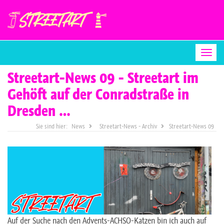
Togg
Streetart-News 09 - Streetart im
Gehöft auf der Conradstraße in
Dresden …
News
Streetart-News - Archiv
Streetart-News 09
Auf der Suche nach den Advents-ACHSO-Katzen bin ich auch auf