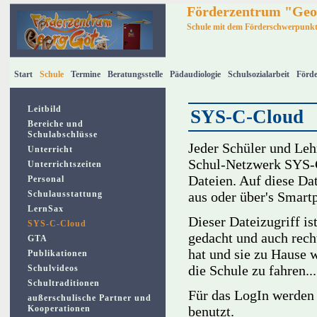
Förderzentrum "Geo
Schule mit dem Förderschwerpunk
Start
Schule
Termine
Beratungsstelle
Pädaudiologie
Schulsozialarbeit
Förde
Leitbild
SYS-C-Cloud
Bereiche und
Schulabschlüsse
Jeder Schüler und Le
Unterricht
Schul-Netzwerk SYS-C
Unterrichtszeiten
Dateien. Auf diese Da
Personal
Schulausstattung
aus oder über's Smart
LernSax
Dieser Dateizugriff is
SYS-C-Cloud
gedacht und auch rech
GTA
hat und sie zu Hause w
Publikationen
die Schule zu fahren...
Schulvideos
Schultraditionen
Für das LogIn werden 
außerschulische Partner und
Kooperationen
benutzt.