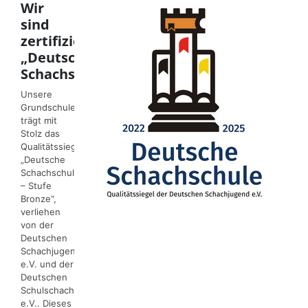
Wir
sind
zertifizierte
„Deutsche
Schachschule“
Unsere
Grundschule
trägt mit
Stolz das
Qualitätssiegel
„Deutsche
Schachschule
– Stufe
Bronze“,
verliehen
von der
Deutschen
Schachjugend
e.V. und der
Deutschen
Schulschachstiftung
e.V.. Dieses