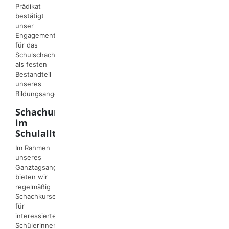
Prädikat
bestätigt
unser
Engagement
für das
Schulschach
als festen
Bestandteil
unseres
Bildungsangebots.
Schachunterricht
im
Schulalltag
Im Rahmen
unseres
Ganztagsangebots
bieten wir
regelmäßig
Schachkurse
für
interessierte
Schülerinnen