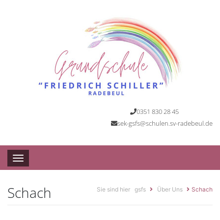
0351 830 28 45
sek-gsfs@schulen.sv-radebeul.de
Toggle navigation
Schach
Sie sind hier
gsfs
Über Uns
Schach