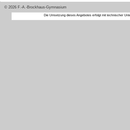
© 2026 F.-A.-Brockhaus-Gymnasium
Die Umsetzung dieses Angebotes erfolgt mit technischer Un