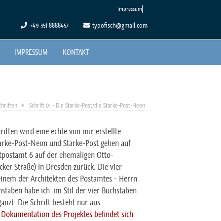
Impressum
+49 351 8888457
typofisch@gmail.com
IMPRESSUM
KONTAKT
hriften
Schrift 01 - Die Starke-Post/die Starke-Post-Neon
iften wird eine echte von mir erstellte
 Starke-Post-Neon und Starke-Post gehen auf
ptpostamt 6 auf der ehemaligen Otto-
ker Straße) in Dresden zurück. Die vier
inem der Architekten des Postamtes - Herrn
staben habe ich im Stil der vier Buchstaben
änzt. Die Schrift besteht nur aus
 Dokumentation des Projektes befindet sich