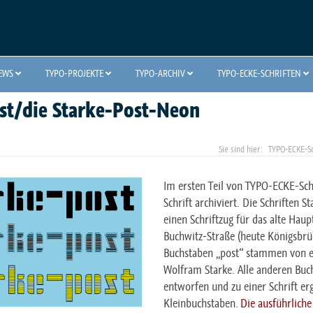
NEWS
TYPO-PROJEKTE
TYPO-ARCHIV
TYPO-ECKE-SCHRIFTEN
ost/die Starke-Post-Neon
TYPO-ECKE-Sc
Im ersten Teil von TYPO-ECKE-Schr
Schrift archiviert. Die Schriften
einen Schriftzug für das alte Hau
Buchwitz-Straße (heute Königsbrüc
Buchstaben „post“ stammen von e
Wolfram Starke. Alle anderen Buch
entworfen und zu einer Schrift erg
Kleinbuchstaben.
Die ausführliche