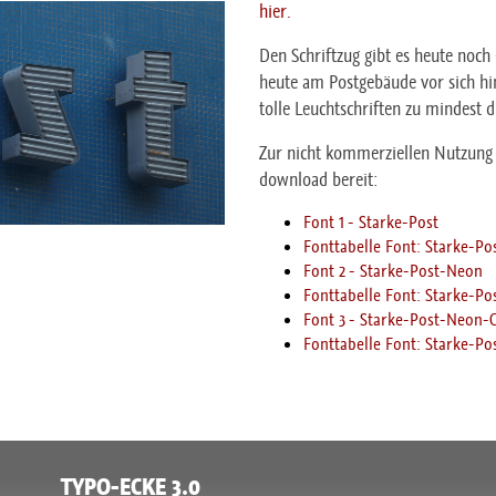
hier.
Den Schriftzug gibt es heute noch 
heute am Postgebäude vor sich hin
tolle Leuchtschriften zu mindest 
Zur nicht kommerziellen Nutzung
download bereit:
Font 1 - Starke-Post
Fonttabelle Font: Starke-Po
Font 2 - Starke-Post-Neon
Fonttabelle Font: Starke-P
Font 3 - Starke-Post-Neon-
Fonttabelle Font: Starke-P
TYPO-ECKE 3.0