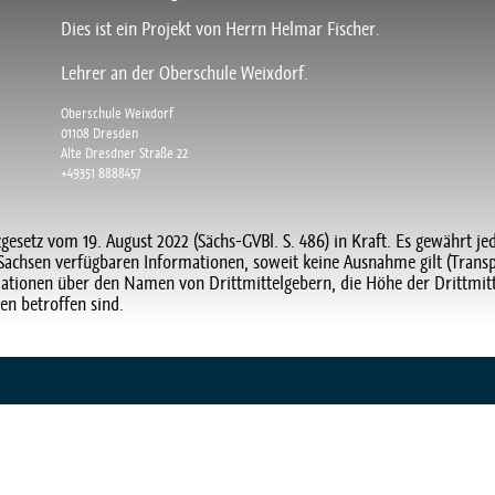
Dies ist ein Projekt von Herrn Helmar Fischer.
Lehrer an der Oberschule Weixdorf.
Oberschule Weixdorf
01108 Dresden
Alte Dresdner Straße 22
+49351 8888457
zgesetz vom 19. August 2022 (Sächs-GVBl. S. 486) in Kraft. Es gewährt je
at Sachsen verfügbaren Informationen, soweit keine Ausnahme gilt (Trans
rmationen über den Namen von Drittmittelgebern, die Höhe der Drittmitte
en betroffen sind.