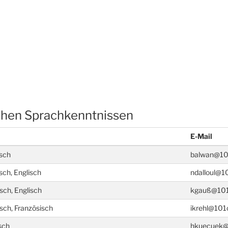
ichen Sprachkenntnissen
E-Mail
sch
balwan@101
sch, Englisch
ndalloul@1
sch, Englisch
kgauß@101o
sch, Französisch
ikrehl@101
sch
hkuecuek@1