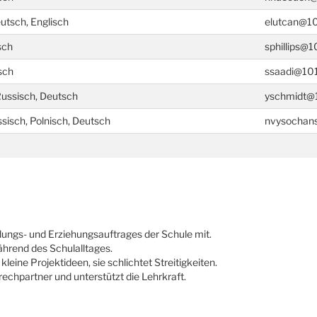
tsch, Englisch
elutcan@10
sch
sphillips@1
sch
ssaadi@101
Russisch, Deutsch
yschmidt@1
ssisch, Polnisch, Deutsch
nvysochans
dungs- und Erziehungsauftrages der Schule mit.
ährend des Schulalltages.
kleine Projektideen, sie schlichtet Streitigkeiten.
rechpartner und unterstützt die Lehrkraft.