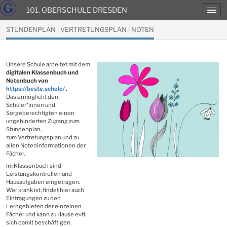
101. OBERSCHULE DRESDEN
STUNDENPLAN | VERTRETUNGSPLAN | NOTEN
Unsere Schule arbeitet mit dem
digitalen Klassenbuch und
Notenbuch von
https://beste.schule/
.
Das ermöglicht den
Schüler*innen und
Sorgeberechtigten einen
ungehinderten Zugang zum
Stundenplan,
zum Vertretungsplan und zu
allen Noteninformationen der
Fächer.
Im Klassenbuch sind
Leistungskontrollen und