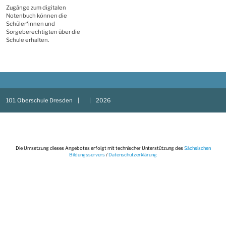
Hausaufgaben eingetragen.
Wer krank ist, findet hier auch
Eintragungen zu den
Lerngebieten der einzelnen
Fächer und kann zu Hause evtl.
sich damit beschäftigen.
Zugänge zum digitalen
Notenbuch können die
Schüler*innen und
Sorgeberechtigten über die
Schule erhalten.
101. Oberschule Dresden
|
|
2026