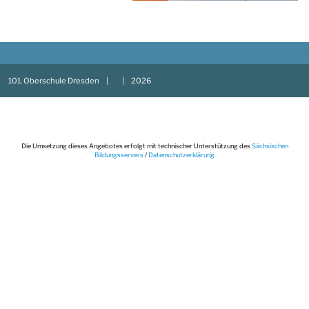
101. Oberschule Dresden
|
|
2026
Die Umsetzung dieses Angebotes erfolgt mit technischer Unterstützung d
Bildungsservers
/
Datenschutzerklärung