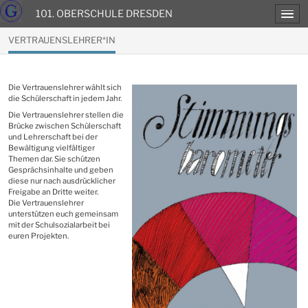
101. OBERSCHULE DRESDEN
VERTRAUENSLEHRER*IN
Die Vertrauenslehrer wählt sich
die Schülerschaft in jedem Jahr.
Die Vertrauenslehrer stellen die
Brücke zwischen Schülerschaft
und Lehrerschaft bei der
Bewältigung vielfältiger
Themen dar. Sie schützen
Gesprächsinhalte und geben
diese nur nach ausdrücklicher
Freigabe an Dritte weiter.
Die Vertrauenslehrer
unterstützen euch gemeinsam
mit der Schulsozialarbeit bei
euren Projekten.