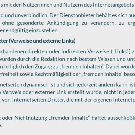
tnis mit den Nutzerinnen und Nutzern des Internetangebots
d und unverbindlich. Der Dienstanbieter behält es sich aus
ohne gesonderte Ankündigung zu verändern, zu erg
er endgültig einzustellen.
eter (Verweise und externe Links)
orhandenen direkten oder indirekten Verweise („Links“) z
) wurden durch die Redaktion nach bestem Wissen und un
eln lediglich den Zugang zu „fremden Inhalten“. Dabei wurd
erfreiheit sowie Rechtmäßigkeit der „fremden Inhalte“ bes
netseiten dynamisch ist und sich jederzeit ändern kann, ist
in Verweis oder externer Link erstellt wurde, nicht in jed
 von Internetseiten Dritter, die mit der eigenen Internetp
oder Nichtnutzung „fremder Inhalte“ haftet ausschließli
.