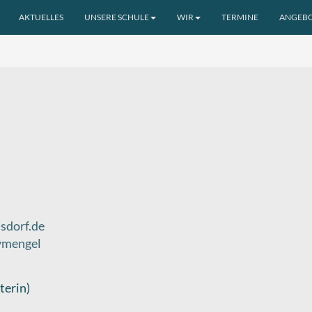
AKTUELLES
UNSERE SCHULE
WIR
TERMINE
ANGEB
sdorf.de
gymengel
terin)