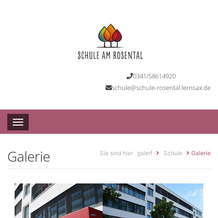
0341/58614920
schule@schule-rosental.lernsax.de
Toggle navigation
Galerie
Sie sind hier
gslerf
Schule
Galerie