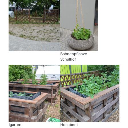
en
Bohnenpflanze
Schulhof
Schulgarten
Hochbeet