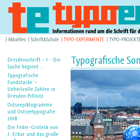
Aktuelles
Schrift&Schule
TYPO-EXPERIMENTE
TYPO-PROJEKT
Typografische Som
Dresdenschrift - 1 - Die
Suche beginnt …
Typografische
Fundstücke –
Unheilvolle Zahlen in
Dresden Pillnitz
Ostseepiktogramme
und Ostseetypografie
2018
Die Feder-Grotesk von
J. Erbar und das große